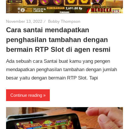
November 13, 2022
Bobby Thompson
Cara santai mendapatkan
penghasilan tambahan dengan
bermain RTP Slot di agen resmi
Ada sebuah cara Santai buat kamu yang pengen
mendapatkan penghasilan tambahan dengan jumlah
besar yaitu dengan bermain RTP Slot. Tapi
Continue reading