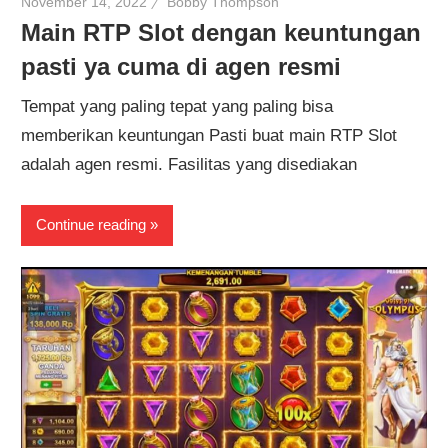
November 14, 2022
Bobby Thompson
Main RTP Slot dengan keuntungan
pasti ya cuma di agen resmi
Tempat yang paling tepat yang paling bisa
memberikan keuntungan Pasti buat main RTP Slot
adalah agen resmi. Fasilitas yang disediakan
Continue reading